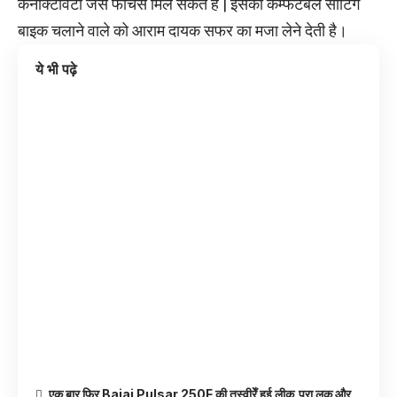
कनेक्टिविटी जैसे फीचर्स मिल सकते हैं | इसकी कम्फर्टेबले सीटिंग
बाइक चलाने वाले को आराम दायक सफर का मजा लेने देती है।
ये भी पढ़े
एक बार फिर Bajaj Pulsar 250F की तस्वीरेँ हुई लीक,पूरा लुक और